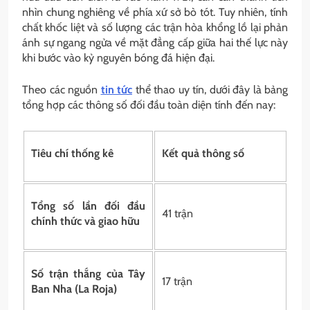
nhìn chung nghiêng về phía xứ sở bò tót. Tuy nhiên, tính
chất khốc liệt và số lượng các trận hòa khổng lồ lại phản
ánh sự ngang ngửa về mặt đẳng cấp giữa hai thế lực này
khi bước vào kỷ nguyên bóng đá hiện đại.
Theo các nguồn
tin tức
thể thao uy tín, dưới đây là bảng
tổng hợp các thông số đối đầu toàn diện tính đến nay:
Tiêu chí thống kê
Kết quả thông số
Tổng số lần đối đầu
41 trận
chính thức và giao hữu
Số trận thắng của Tây
17 trận
Ban Nha (La Roja)