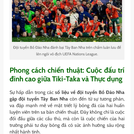
Đội tuyển Bồ Đào Nha đánh bại Tây Ban Nha trên chấm luân lưu để
lên ngôi vô địch UEFA Nations League.
Phong cách chiến thuật: Cuộc đấu trí
đỉnh cao giữa Tiki-Taka và Thực dụng
Sự hấp dẫn trong các
số liệu về đội tuyển Bồ Đào Nha
gặp đội tuyển Tây Ban Nha
còn đến từ sự tương phản,
va đập mạnh mẽ về mặt triết lý bóng đá của hai huấn
luyện viên trên sa bàn chiến thuật. Đây không chỉ là cuộc
đối đầu giữa các cầu thủ, mà còn là cuộc chiến của hai
trường phái tư duy bóng đá có sức ảnh hưởng sâu rộng
nhất hành tinh.