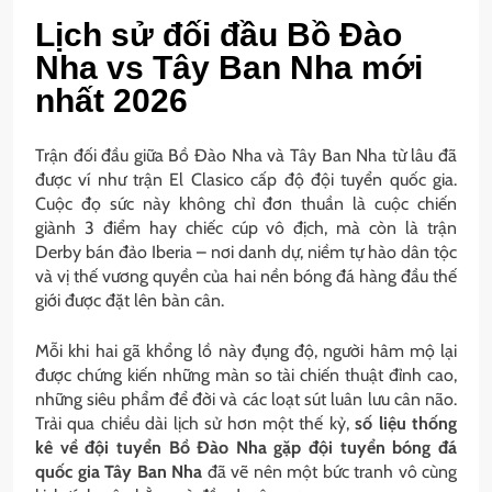
Lịch sử đối đầu Bồ Đào
Nha vs Tây Ban Nha mới
nhất 2026
Trận đối đầu giữa Bồ Đào Nha và Tây Ban Nha từ lâu đã
được ví như trận El Clasico cấp độ đội tuyển quốc gia.
Cuộc đọ sức này không chỉ đơn thuần là cuộc chiến
giành 3 điểm hay chiếc cúp vô địch, mà còn là trận
Derby bán đảo Iberia – nơi danh dự, niềm tự hào dân tộc
và vị thế vương quyền của hai nền bóng đá hàng đầu thế
giới được đặt lên bàn cân.
Mỗi khi hai gã khổng lồ này đụng độ, người hâm mộ lại
được chứng kiến những màn so tài chiến thuật đỉnh cao,
những siêu phẩm để đời và các loạt sút luân lưu cân não.
Trải qua chiều dài lịch sử hơn một thế kỷ,
số liệu thống
kê về đội tuyển Bồ Đào Nha gặp đội tuyển bóng đá
quốc gia Tây Ban Nha
đã vẽ nên một bức tranh vô cùng