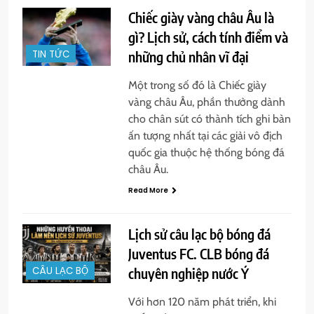
Chiếc giày vàng châu Âu là
gì? Lịch sử, cách tính điểm và
những chủ nhân vĩ đại
TIN TỨC
Một trong số đó là Chiếc giày
vàng châu Âu, phần thưởng dành
cho chân sút có thành tích ghi bàn
ấn tượng nhất tại các giải vô địch
quốc gia thuộc hệ thống bóng đá
châu Âu.
Read More
Lịch sử câu lạc bộ bóng đá
Juventus FC. CLB bóng đá
chuyên nghiệp nước Ý
CÂU LẠC BỘ
Với hơn 120 năm phát triển, khi