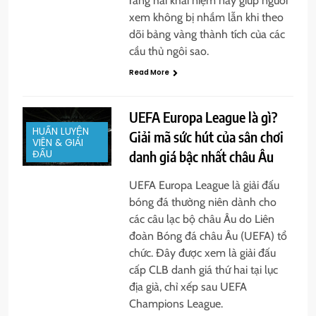
ràng hai khái niệm này giúp người
xem không bị nhầm lẫn khi theo
dõi bảng vàng thành tích của các
cầu thủ ngôi sao.
Read More
UEFA Europa League là gì?
HUẤN LUYỆN
Giải mã sức hút của sân chơi
VIÊN & GIẢI
danh giá bậc nhất châu Âu
ĐẤU
UEFA Europa League là giải đấu
bóng đá thường niên dành cho
các câu lạc bộ châu Âu do Liên
đoàn Bóng đá châu Âu (UEFA) tổ
chức. Đây được xem là giải đấu
cấp CLB danh giá thứ hai tại lục
địa già, chỉ xếp sau UEFA
Champions League.