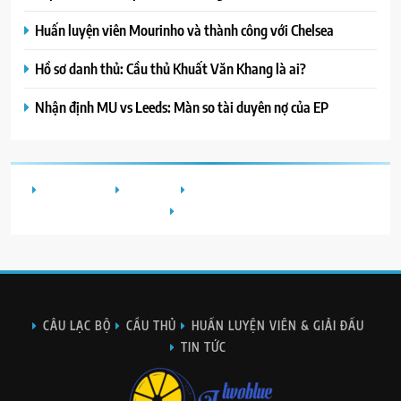
Huấn luyện viên Mourinho và thành công với Chelsea
Hồ sơ danh thủ: Cầu thủ Khuất Văn Khang là ai?
Nhận định MU vs Leeds: Màn so tài duyên nợ của EP
CÂU LẠC BỘ
CẦU THỦ
HUẤN LUYỆN VIÊN & GIẢI ĐẤU
TIN TỨC
CÂU LẠC BỘ
CẦU THỦ
HUẤN LUYỆN VIÊN & GIẢI ĐẤU
TIN TỨC