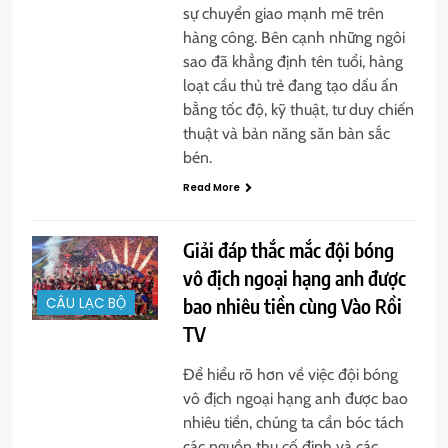
sự chuyển giao mạnh mẽ trên
hàng công. Bên cạnh những ngôi
sao đã khẳng định tên tuổi, hàng
loạt cầu thủ trẻ đang tạo dấu ấn
bằng tốc độ, kỹ thuật, tư duy chiến
thuật và bản năng săn bàn sắc
bén.
Read More
Giải đáp thắc mắc đội bóng
vô địch ngoại hạng anh được
bao nhiêu tiền cùng Vào Rồi
CÂU LẠC BỘ
TV
Để hiểu rõ hơn về việc đội bóng
vô địch ngoại hạng anh được bao
nhiêu tiền, chúng ta cần bóc tách
các nguồn thu cố định và các