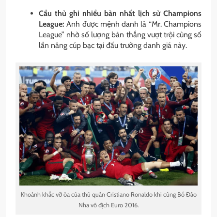
Cầu thủ ghi nhiều bàn nhất lịch sử Champions
League:
Anh được mệnh danh là “Mr. Champions
League” nhờ số lượng bàn thắng vượt trội cùng số
lần nâng cúp bạc tại đấu trường danh giá này.
Khoảnh khắc vỡ òa của thủ quân Cristiano Ronaldo khi cùng Bồ Đào
Nha vô địch Euro 2016.