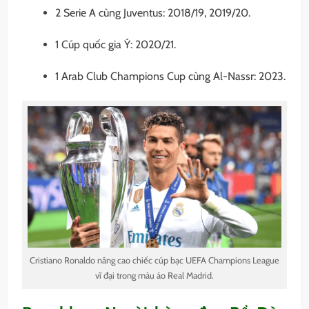
2 Serie A cùng Juventus: 2018/19, 2019/20.
1 Cúp quốc gia Ý: 2020/21.
1 Arab Club Champions Cup cùng Al-Nassr: 2023.
Cristiano Ronaldo nâng cao chiếc cúp bạc UEFA Champions League
vĩ đại trong màu áo Real Madrid.