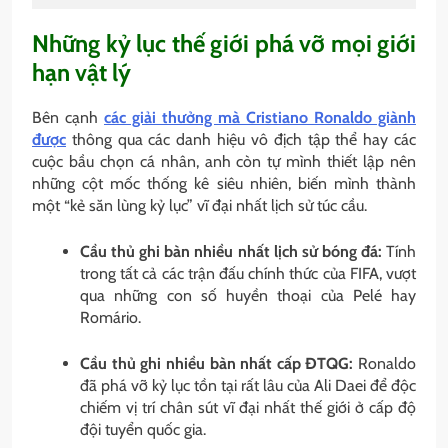
Những kỷ lục thế giới phá vỡ mọi giới
hạn vật lý
Bên cạnh
các giải thưởng mà Cristiano Ronaldo giành
được
thông qua các danh hiệu vô địch tập thể hay các
cuộc bầu chọn cá nhân, anh còn tự mình thiết lập nên
những cột mốc thống kê siêu nhiên, biến mình thành
một “kẻ săn lùng kỷ lục” vĩ đại nhất lịch sử túc cầu.
Cầu thủ ghi bàn nhiều nhất lịch sử bóng đá:
Tính
trong tất cả các trận đấu chính thức của FIFA, vượt
qua những con số huyền thoại của Pelé hay
Romário.
Cầu thủ ghi nhiều bàn nhất cấp ĐTQG:
Ronaldo
đã phá vỡ kỷ lục tồn tại rất lâu của Ali Daei để độc
chiếm vị trí chân sút vĩ đại nhất thế giới ở cấp độ
đội tuyển quốc gia.