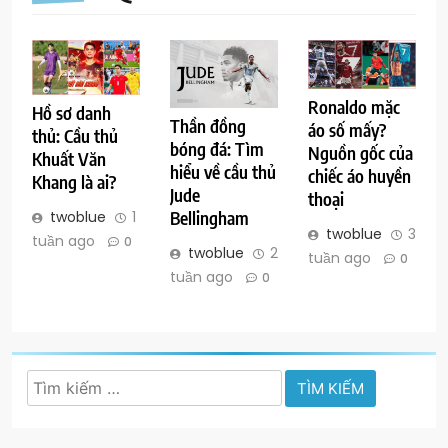
Ronaldo mặc
Hồ sơ danh
Thần đồng
áo số mấy?
thủ: Cầu thủ
bóng đá: Tìm
Nguồn gốc của
Khuất Văn
hiểu về cầu thủ
chiếc áo huyền
Khang là ai?
Jude
thoại
Bellingham
twoblue
1
twoblue
3
tuần ago
0
twoblue
2
tuần ago
0
tuần ago
0
Tìm
kiếm
cho: