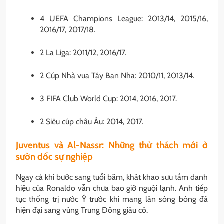
4 UEFA Champions League: 2013/14, 2015/16,
2016/17, 2017/18.
2 La Liga: 2011/12, 2016/17.
2 Cúp Nhà vua Tây Ban Nha: 2010/11, 2013/14.
3 FIFA Club World Cup: 2014, 2016, 2017.
2 Siêu cúp châu Âu: 2014, 2017.
Juventus và Al-Nassr: Những thử thách mới ở
sườn dốc sự nghiệp
Ngay cả khi bước sang tuổi băm, khát khao sưu tầm danh
hiệu của Ronaldo vẫn chưa bao giờ nguội lạnh. Anh tiếp
tục thống trị nước Ý trước khi mang làn sóng bóng đá
hiện đại sang vùng Trung Đông giàu có.