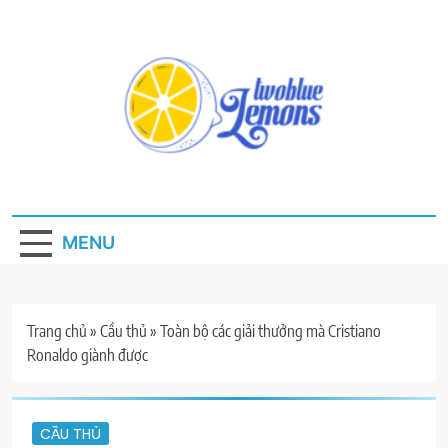
Skip
to
content
My Blog
MENU
Trang chủ
»
Cầu thủ
»
Toàn bộ các giải thưởng mà Cristiano
Ronaldo giành được
CẦU THỦ