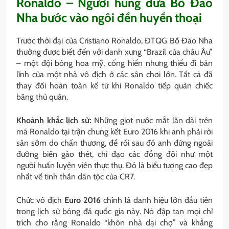
Ronaldo – Người hùng đưa Bồ Đào
Nha bước vào ngôi đền huyền thoại
Trước thời đại của Cristiano Ronaldo, ĐTQG Bồ Đào Nha
thường được biết đến với danh xưng “Brazil của châu Âu”
– một đội bóng hoa mỹ, cống hiến nhưng thiếu đi bản
lĩnh của một nhà vô địch ở các sân chơi lớn. Tất cả đã
thay đổi hoàn toàn kể từ khi Ronaldo tiếp quản chiếc
băng thủ quân.
Khoảnh khắc lịch sử:
Những giọt nước mắt lăn dài trên
má Ronaldo tại trận chung kết Euro 2016 khi anh phải rời
sân sớm do chấn thương, để rồi sau đó anh đứng ngoài
đường biên gào thét, chỉ đạo các đồng đội như một
người huấn luyện viên thực thụ. Đó là biểu tượng cao đẹp
nhất về tinh thần dân tộc của CR7.
Chức vô địch
Euro 2016
chính là danh hiệu lớn đầu tiên
trong lịch sử bóng đá quốc gia này. Nó đập tan mọi chỉ
trích cho rằng Ronaldo “khôn nhà dại chợ” và khẳng