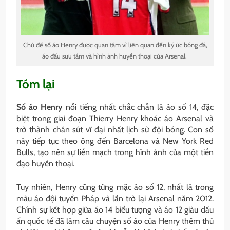
Chủ đề số áo Henry được quan tâm vì liên quan đến ký ức bóng đá,
áo đấu sưu tầm và hình ảnh huyền thoại của Arsenal.
Tóm lại
Số áo Henry
nổi tiếng nhất chắc chắn là áo số 14, đặc
biệt trong giai đoạn Thierry Henry khoác áo Arsenal và
trở thành chân sút vĩ đại nhất lịch sử đội bóng. Con số
này tiếp tục theo ông đến Barcelona và New York Red
Bulls, tạo nên sự liền mạch trong hình ảnh của một tiền
đạo huyền thoại.
Tuy nhiên, Henry cũng từng mặc áo số 12, nhất là trong
màu áo đội tuyển Pháp và lần trở lại Arsenal năm 2012.
Chính sự kết hợp giữa áo 14 biểu tượng và áo 12 giàu dấu
ấn quốc tế đã làm câu chuyện số áo của Henry thêm thú