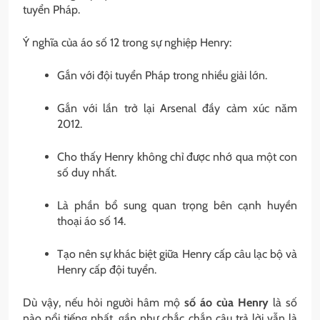
tuyển Pháp.
Ý nghĩa của áo số 12 trong sự nghiệp Henry:
Gắn với đội tuyển Pháp trong nhiều giải lớn.
Gắn với lần trở lại Arsenal đầy cảm xúc năm
2012.
Cho thấy Henry không chỉ được nhớ qua một con
số duy nhất.
Là phần bổ sung quan trọng bên cạnh huyền
thoại áo số 14.
Tạo nên sự khác biệt giữa Henry cấp câu lạc bộ và
Henry cấp đội tuyển.
Dù vậy, nếu hỏi người hâm mộ
số áo của Henry
là số
nào nổi tiếng nhất, gần như chắc chắn câu trả lời vẫn là