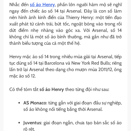
Nhắc đến
số áo Henry
, phần lớn người hâm mộ sẽ nghĩ
ngay đến chiếc áo số 14 tại Arsenal. Đây là con số làm
nên hình ảnh kinh điển của Thierry Henry: một tiền đạo
xuất phát từ cánh trái, bứt tốc, ngoặt bóng vào trong rồi
dứt điểm nhẹ nhàng vào góc xa. Với Arsenal, số 14
không chỉ là một số áo bình thường, mà gần như đã trở
thành biểu tượng của cả một thế hệ.
Henry mặc áo số 14 trong nhiều mùa giải tại Arsenal, tiếp
tục dùng số 14 tại Barcelona và New York Red Bulls; riêng
lần trở lại Arsenal theo dạng cho mượn mùa 2011/12, ông
mặc áo số 12.
Có thể tóm tắt
số áo Henry
theo từng đội như sau:
AS Monaco
: từng gắn với giai đoạn đầu sự nghiệp,
số áo không nổi tiếng bằng thời Arsenal.
Juventus
: giai đoạn ngắn, chưa tạo bản sắc số áo
rõ rệt.