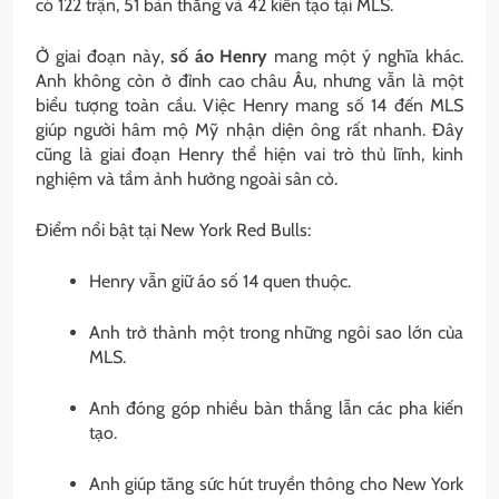
có 122 trận, 51 bàn thắng và 42 kiến tạo tại MLS.
Ở giai đoạn này,
số áo Henry
mang một ý nghĩa khác.
Anh không còn ở đỉnh cao châu Âu, nhưng vẫn là một
biểu tượng toàn cầu. Việc Henry mang số 14 đến MLS
giúp người hâm mộ Mỹ nhận diện ông rất nhanh. Đây
cũng là giai đoạn Henry thể hiện vai trò thủ lĩnh, kinh
nghiệm và tầm ảnh hưởng ngoài sân cỏ.
Điểm nổi bật tại New York Red Bulls:
Henry vẫn giữ áo số 14 quen thuộc.
Anh trở thành một trong những ngôi sao lớn của
MLS.
Anh đóng góp nhiều bàn thắng lẫn các pha kiến
tạo.
Anh giúp tăng sức hút truyền thông cho New York