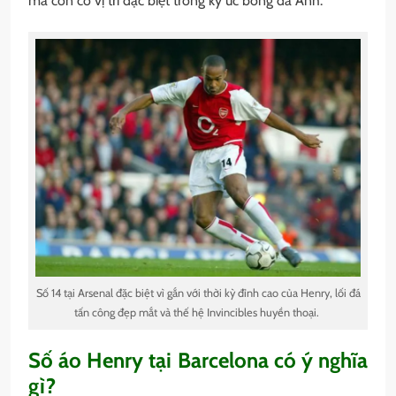
mà còn có vị trí đặc biệt trong ký ức bóng đá Anh.
Số 14 tại Arsenal đặc biệt vì gắn với thời kỳ đỉnh cao của Henry, lối đá
tấn công đẹp mắt và thế hệ Invincibles huyền thoại.
Số áo Henry tại Barcelona có ý nghĩa
gì?