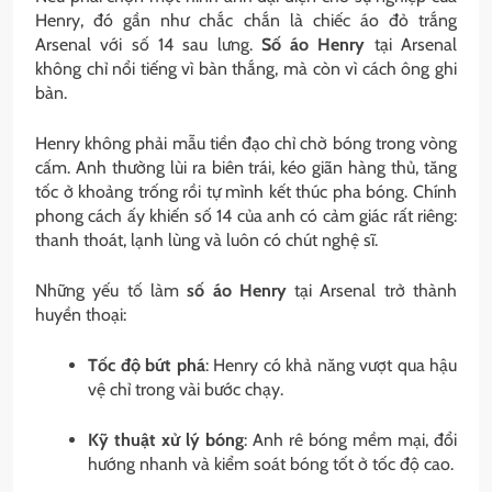
Henry, đó gần như chắc chắn là chiếc áo đỏ trắng
Arsenal với số 14 sau lưng.
Số áo Henry
tại Arsenal
không chỉ nổi tiếng vì bàn thắng, mà còn vì cách ông ghi
bàn.
Henry không phải mẫu tiền đạo chỉ chờ bóng trong vòng
cấm. Anh thường lùi ra biên trái, kéo giãn hàng thủ, tăng
tốc ở khoảng trống rồi tự mình kết thúc pha bóng. Chính
phong cách ấy khiến số 14 của anh có cảm giác rất riêng:
thanh thoát, lạnh lùng và luôn có chút nghệ sĩ.
Những yếu tố làm
số áo Henry
tại Arsenal trở thành
huyền thoại:
Tốc độ bứt phá
: Henry có khả năng vượt qua hậu
vệ chỉ trong vài bước chạy.
Kỹ thuật xử lý bóng
: Anh rê bóng mềm mại, đổi
hướng nhanh và kiểm soát bóng tốt ở tốc độ cao.