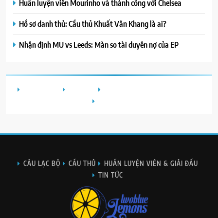
Huấn luyện viên Mourinho và thành công với Chelsea
Hồ sơ danh thủ: Cầu thủ Khuất Văn Khang là ai?
Nhận định MU vs Leeds: Màn so tài duyên nợ của EP
CÂU LẠC BỘ
CẦU THỦ
HUẤN LUYỆN VIÊN & GIẢI ĐẤU
TIN TỨC
CÂU LẠC BỘ
CẦU THỦ
HUẤN LUYỆN VIÊN & GIẢI ĐẤU
TIN TỨC