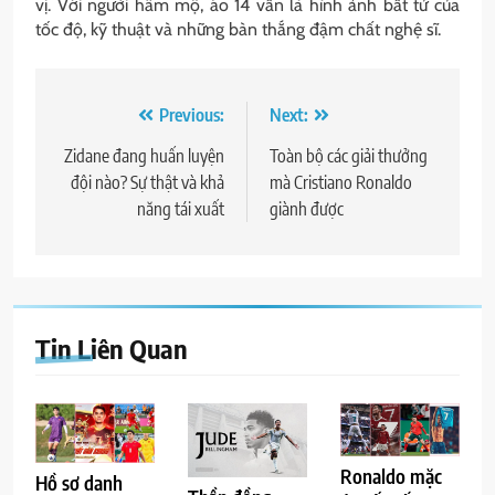
vị. Với người hâm mộ, áo 14 vẫn là hình ảnh bất tử của
tốc độ, kỹ thuật và những bàn thắng đậm chất nghệ sĩ.
Điều
Previous:
Next:
hướng
Zidane đang huấn luyện
Toàn bộ các giải thưởng
đội nào? Sự thật và khả
mà Cristiano Ronaldo
bài
năng tái xuất
giành được
viết
Tin Liên Quan
Ronaldo mặc
Hồ sơ danh