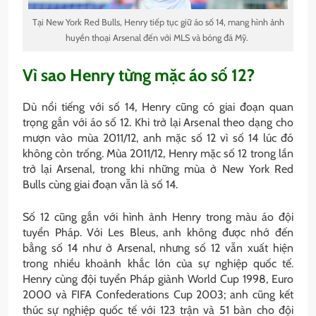
Tại New York Red Bulls, Henry tiếp tục giữ áo số 14, mang hình ảnh
huyền thoại Arsenal đến với MLS và bóng đá Mỹ.
Vì sao Henry từng mặc áo số 12?
Dù nổi tiếng với số 14, Henry cũng có giai đoạn quan
trọng gắn với áo số 12. Khi trở lại Arsenal theo dạng cho
mượn vào mùa 2011/12, anh mặc số 12 vì số 14 lúc đó
không còn trống. Mùa 2011/12, Henry mặc số 12 trong lần
trở lại Arsenal, trong khi những mùa ở New York Red
Bulls cùng giai đoạn vẫn là số 14.
Số 12 cũng gắn với hình ảnh Henry trong màu áo đội
tuyển Pháp. Với Les Bleus, anh không được nhớ đến
bằng số 14 như ở Arsenal, nhưng số 12 vẫn xuất hiện
trong nhiều khoảnh khắc lớn của sự nghiệp quốc tế.
Henry cùng đội tuyển Pháp giành World Cup 1998, Euro
2000 và FIFA Confederations Cup 2003; anh cũng kết
thúc sự nghiệp quốc tế với 123 trận và 51 bàn cho đội