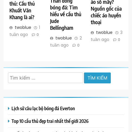
Thần đồng
áo số mấy?
thủ: Cầu thủ
bóng đá: Tìm
Nguồn gốc của
Khuất Văn
hiểu về cầu thủ
chiếc áo huyền
Khang là ai?
Jude
thoại
Bellingham
twoblue
1
twoblue
3
tuần ago
0
twoblue
2
tuần ago
0
tuần ago
0
Tìm
kiếm
cho:
Lịch sử câu lạc bộ bóng đá Everton
Top 10 cầu thủ đẹp trai nhất thế giới 2026