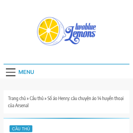
Skip
to
content
My Blog
MENU
Trang chủ
»
Cầu thủ
»
Số áo Henry: câu chuyện áo 14 huyền thoại
của Arsenal
CẦU THỦ