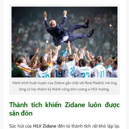
Hành trình huấn luyện của Zidane gắn chặt với Real Madrid, nơi ông
từng có hai nhiệm kỳ thành công trên cương vị HLV trưởng.
Thành tích khiến Zidane luôn được
săn đón
Sức hút của
HLV Zidane
đến từ thành tích rất khó lặp lại.