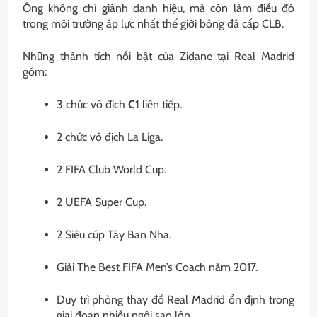
Ông không chỉ giành danh hiệu, mà còn làm điều đó
trong môi trường áp lực nhất thế giới bóng đá cấp CLB.
Những thành tích nổi bật của Zidane tại Real Madrid
gồm:
3 chức vô địch
C1
liên tiếp.
2 chức vô địch La Liga.
2 FIFA Club World Cup.
2 UEFA Super Cup.
2 Siêu cúp Tây Ban Nha.
Giải The Best FIFA Men’s Coach năm 2017.
Duy trì phòng thay đồ Real Madrid ổn định trong
giai đoạn nhiều ngôi sao lớn.