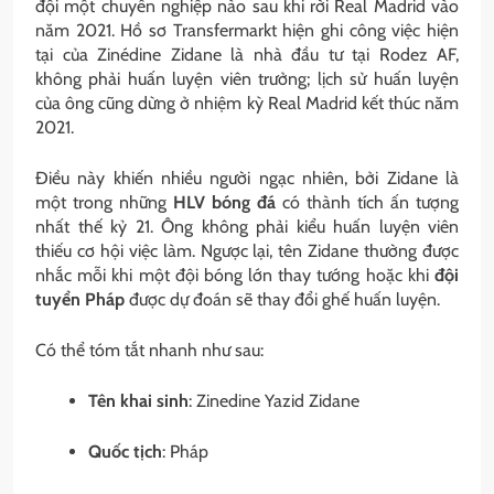
đội một chuyên nghiệp nào sau khi rời Real Madrid vào
năm 2021. Hồ sơ Transfermarkt hiện ghi công việc hiện
tại của Zinédine Zidane là nhà đầu tư tại Rodez AF,
không phải huấn luyện viên trưởng; lịch sử huấn luyện
của ông cũng dừng ở nhiệm kỳ Real Madrid kết thúc năm
2021.
Điều này khiến nhiều người ngạc nhiên, bởi Zidane là
một trong những
HLV bóng đá
có thành tích ấn tượng
nhất thế kỷ 21. Ông không phải kiểu huấn luyện viên
thiếu cơ hội việc làm. Ngược lại, tên Zidane thường được
nhắc mỗi khi một đội bóng lớn thay tướng hoặc khi
đội
tuyển Pháp
được dự đoán sẽ thay đổi ghế huấn luyện.
Có thể tóm tắt nhanh như sau:
Tên khai sinh
: Zinedine Yazid Zidane
Quốc tịch
: Pháp