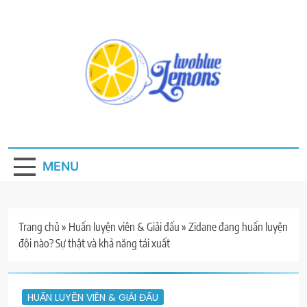
Skip
to
content
My Blog
MENU
Trang chủ
»
Huấn luyện viên & Giải đấu
»
Zidane đang huấn luyện
đội nào? Sự thật và khả năng tái xuất
HUẤN LUYỆN VIÊN & GIẢI ĐẤU