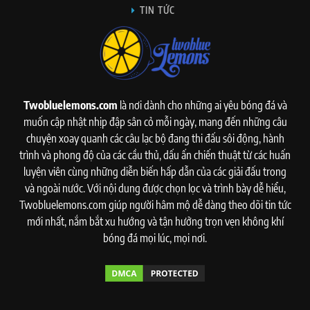
TIN TỨC
Twobluelemons.com
là nơi dành cho những ai yêu bóng đá và
muốn cập nhật nhịp đập sân cỏ mỗi ngày, mang đến những câu
chuyện xoay quanh các câu lạc bộ đang thi đấu sôi động, hành
trình và phong độ của các cầu thủ, dấu ấn chiến thuật từ các huấn
luyện viên cùng những diễn biến hấp dẫn của các giải đấu trong
và ngoài nước. Với nội dung được chọn lọc và trình bày dễ hiểu,
Twobluelemons.com giúp người hâm mộ dễ dàng theo dõi tin tức
mới nhất, nắm bắt xu hướng và tận hưởng trọn vẹn không khí
bóng đá mọi lúc, mọi nơi.