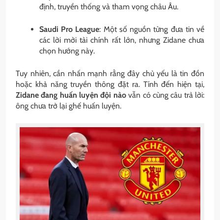
định, truyền thống và tham vọng châu Âu.
Saudi Pro League
: Một số nguồn từng đưa tin về
các lời mời tài chính rất lớn, nhưng Zidane chưa
chọn hướng này.
Tuy nhiên, cần nhấn mạnh rằng đây chủ yếu là tin đồn
hoặc khả năng truyền thông đặt ra. Tính đến hiện tại,
Zidane đang huấn luyện đội nào
vẫn có cùng câu trả lời:
ông chưa trở lại ghế huấn luyện.