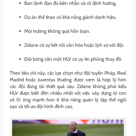
Ban lãnh đạo đủ kiên nhẫn và rõ định hướng.
Dự án thể thao có khả năng giành danh hiệu.
Môi trường không quá hỗn loạn.
Zidane có sự kết nối văn hóa hoặc lịch sử với đội.
Đội bóng cần một HLV có uy tín phòng thay đồ.
Theo tiêu chí này, các lựa chọn như đội tuyển Pháp, Real
Madrid hoặc Juventus thường được xem là hợp lý hơn
các đội đang tái thiết quá sâu. Zidane không phải kiểu
HLV được biết đến nhiều nhất với việc xây dựng từ con
số 0; ông mạnh hơn ở khả năng quản lý tập thể ngôi
sao và tối ưu đội hình đỉnh cao.