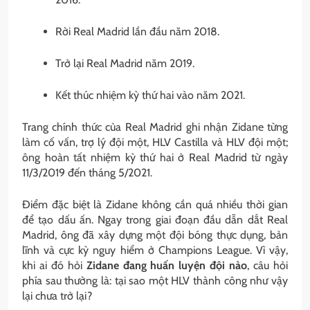
Rời Real Madrid lần đầu năm 2018.
Trở lại Real Madrid năm 2019.
Kết thúc nhiệm kỳ thứ hai vào năm 2021.
Trang chính thức của Real Madrid ghi nhận Zidane từng
làm cố vấn, trợ lý đội một, HLV Castilla và HLV đội một;
ông hoàn tất nhiệm kỳ thứ hai ở Real Madrid từ ngày
11/3/2019 đến tháng 5/2021.
Điểm đặc biệt là Zidane không cần quá nhiều thời gian
để tạo dấu ấn. Ngay trong giai đoạn đầu dẫn dắt Real
Madrid, ông đã xây dựng một đội bóng thực dụng, bản
lĩnh và cực kỳ nguy hiểm ở Champions League. Vì vậy,
khi ai đó hỏi
Zidane đang huấn luyện đội nào
, câu hỏi
phía sau thường là: tại sao một HLV thành công như vậy
lại chưa trở lại?