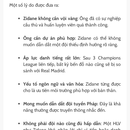
Một số lý do được đưa ra:
Zidane không cần vội vàng
: Ông đã có sự nghiệp
cầu thủ và huấn luyện viên quá thành công.
Ông cần dự án phù hợp
: Zidane có thể không
muốn dẫn dắt một đội thiếu định hướng rõ ràng.
Áp lực danh tiếng rất lớn
: Sau 3 Champions
League liên tiếp, bất kỳ bến đỗ nào cũng sẽ bị so
sánh với Real Madrid.
Yếu tố ngôn ngữ và văn hóa
: Zidane từng được
cho là ưu tiên môi trường phù hợp với bản thân.
Mong muốn dẫn dắt đội tuyển Pháp
: Đây là khả
năng thường được truyền thông nhắc đến.
Không phải đội nào cũng đủ hấp dẫn
: Một HLV
như Zidane khó nhận lời chỉ vì tiền hoặc danh