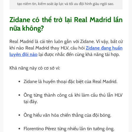
tạo niềm tin, kiểm soát áp lực và tối ưu đội hình giàu ngôi sao.
Zidane có thể trở lại Real Madrid lần
nữa không?
Real Madrid là cái tên luôn gắn với Zidane. Vì vậy, bất cứ
khi nào Real Madrid thay HLV, câu hỏi
Zidane đang huấn
luyện đội nào
lại được nhắc đến cùng khả năng tái hợp.
Khả năng này có cơ sở vì:
Zidane là huyền thoại đặc biệt của Real Madrid.
Ông từng thành công cả khi làm cầu thủ lẫn HLV
tại đây.
Ông hiểu văn hóa chiến thắng của đội bóng.
Florentino Pérez từng nhiều lần tin tưởng ông.