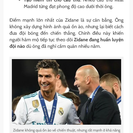
Madrid từng đạt phong độ cao dưới thời ông.
Điểm mạnh lớn nhất của Zidane là sự cân bằng. Ông
không xây dựng hình ảnh quá ồn ào, nhưng lại biết cách
đưa đội bóng đến chiến thắng. Chính điều này khiến
người hâm mộ tiếp tục theo dõi
Zidane đang huấn luyện
đội nào
dù ông đã nghỉ cầm quân nhiều năm.
Zidane không quá ồn ào về chiến thuật, nhưng rất mạnh ở khả năng