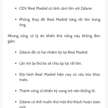
CĐV Real Madrid có tình cảm lớn với Zidane.
Phòng thay đồ Real Madrid từng rất tôn trọng
ông.
Nhưng cũng có lý do khiến khả năng này không đơn
giản:
Zidane đã có hai nhiệm kỳ tại Real Madrid.
Lần trở lại thứ ba sẽ chịu áp lực rất lớn.
Đội hình Real Madrid hiện nay có cấu trúc khác
trước.
Thành công cũ khiến kỳ vọng trở nên khổng lồ.
Zidane có thể muốn thử một thử thách hoàn toàn
mới.