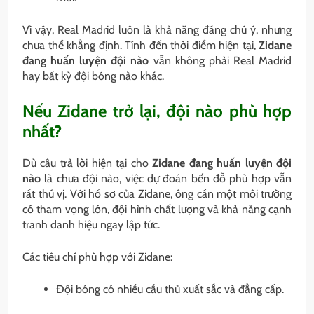
Vì vậy, Real Madrid luôn là khả năng đáng chú ý, nhưng
chưa thể khẳng định. Tính đến thời điểm hiện tại,
Zidane
đang huấn luyện đội nào
vẫn không phải Real Madrid
hay bất kỳ đội bóng nào khác.
Nếu Zidane trở lại, đội nào phù hợp
nhất?
Dù câu trả lời hiện tại cho
Zidane đang huấn luyện đội
nào
là chưa đội nào, việc dự đoán bến đỗ phù hợp vẫn
rất thú vị. Với hồ sơ của Zidane, ông cần một môi trường
có tham vọng lớn, đội hình chất lượng và khả năng cạnh
tranh danh hiệu ngay lập tức.
Các tiêu chí phù hợp với Zidane:
Đội bóng có nhiều cầu thủ xuất sắc và đẳng cấp.